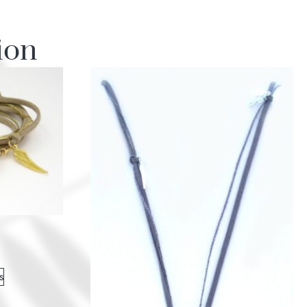
ion
s