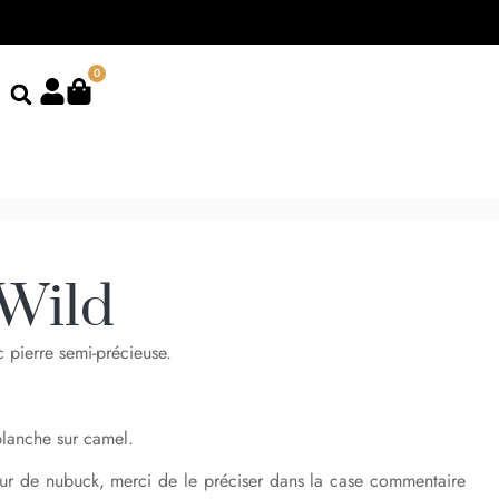
0
 Wild
c pierre semi-précieuse.
blanche sur camel.
eur de nubuck, merci de le préciser dans la case commentaire