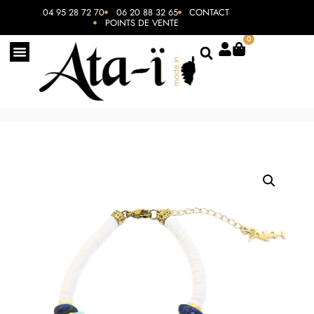
04 95 28 72 70
06 20 88 32 65
CONTACT
POINTS DE VENTE
0