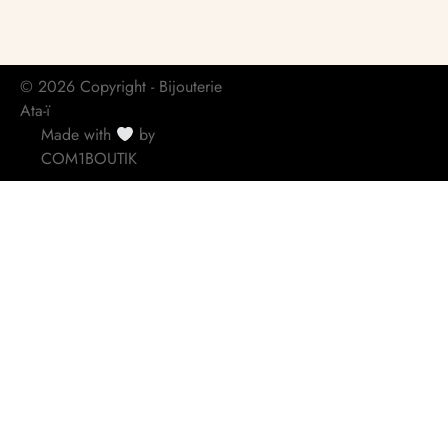
© 2026 Copyright - Bijouterie
Ata-ï
Made with
by
COM1BOUTIK