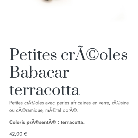
Petites crÃ©oles
Babacar
terracotta
Petites crÃ©oles avec perles africaines en verre, rÃ©sine
ou cÃ©ramique, mÃ©tal dorÃ©.
Coloris prÃ©sentÃ© : terracotta.
42,00
€