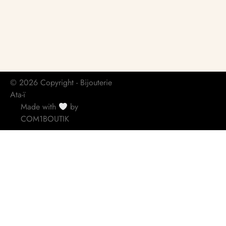
© 2026 Copyright - Bijouterie
Ata-ï
Made with
by
COM1BOUTIK