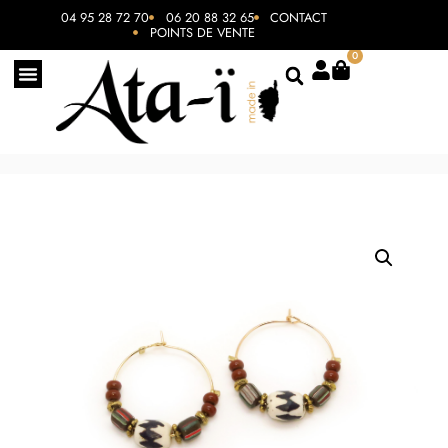
04 95 28 72 70
06 20 88 32 65
CONTACT
POINTS DE VENTE
0