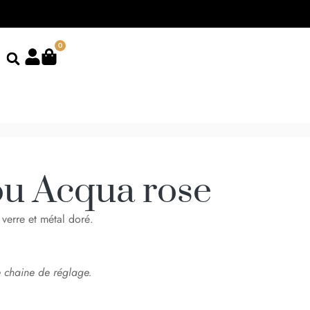
0
ou Acqua rose
verre et métal doré.
 chaine de réglage.