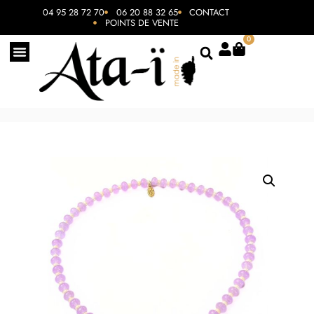
04 95 28 72 70
06 20 88 32 65
CONTACT
POINTS DE VENTE
0