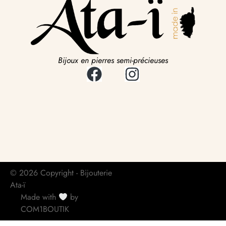
Bijoux en pierres semi-précieuses
© 2026 Copyright - Bijouterie
Ata-ï
Made with
by
COM1BOUTIK