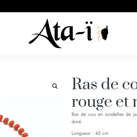
Ras de co
rouge et 
Ras de cou en rondelles de jad
doré.
Longueur : 45 cm