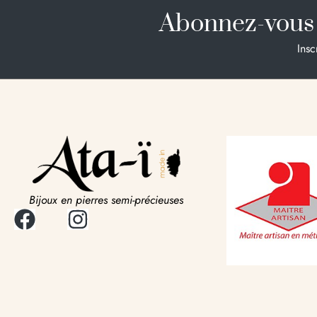
Abonnez-vous 
Insc
Bijoux en pierres semi-précieuses