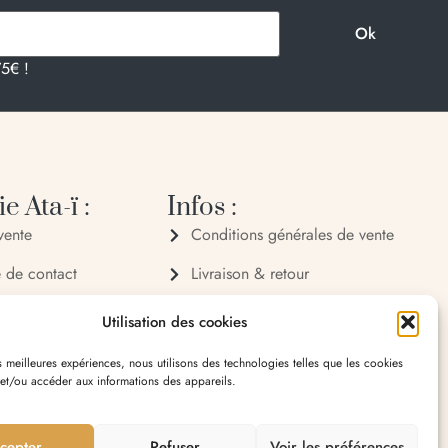
75€ !
e Ata-ï :
Infos :
vente
Conditions générales de vente
e de contact
Livraison & retour
 72 70
Politique de confidentialité
Utilisation des cookies
 32 65
Mentions légales
es meilleures expériences, nous utilisons des technologies telles que les cookies
 et/ou accéder aux informations des appareils.
village 20119 Bastelica
cepter
Refuser
Voir les préférences