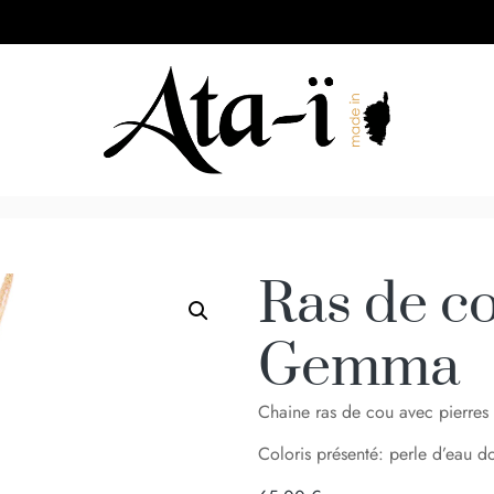
Ras de co
Gemma
Chaine ras de cou avec pierres 
Coloris présenté: perle d’eau do