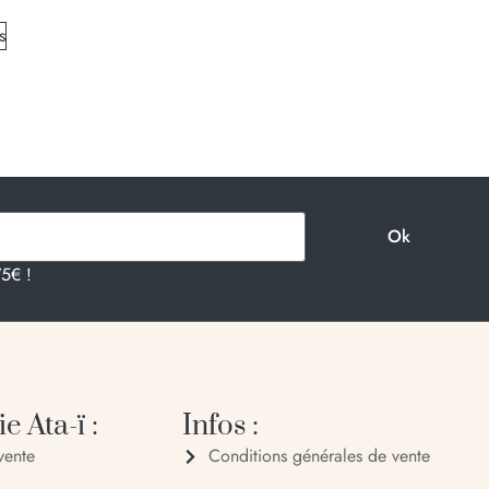
s
75€ !
e Ata-ï :
Infos :
vente
Conditions générales de vente