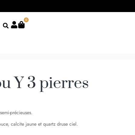
0
u Y 3 pierres
semi-précieuses.
uce, calcite jaune et quartz druse ciel.