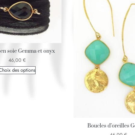
 en soie Gemma et onyx
46,00
€
Choix des options
Boucles d’oreilles
46,00
€