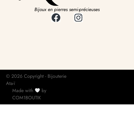
Bijoux en pierres semi-précieuses
© 2026 Copyright - Bijouterie
Ata-ï
Made with
by
COM1BOUTIK