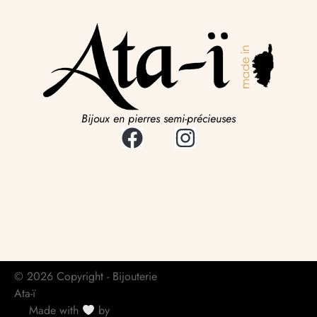
Bijoux en pierres semi-précieuses
© 2026 Copyright - Bijouterie
Ata-ï
Made with
by